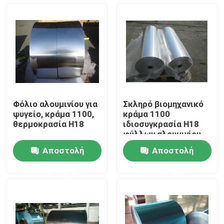
Εμφάνιση VR
Σχετικά με εμάς
Επισκέψεις στο εργοστάσιο
Φόλιο αλουμινίου για
Σκληρό βιομηχανικό
ψυγείο, κράμα 1100,
κράμα 1100
Έλεγχος ποιότητας
θερμοκρασία H18
ιδιοσυγκρασία H18
φύλλων αλουμινίου
αλουμινίου δικτύου
Αποστολή
Αποστολή
φίλτρων αέρα
Επικοινωνήστε μαζί μας
ερώτησης
ερώτησης
Ειδήσεις
Υποθέσεις