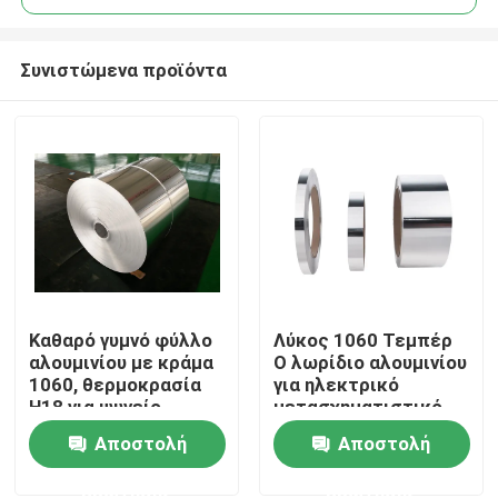
Συνιστώμενα προϊόντα
Καθαρό γυμνό φύλλο
Λύκος 1060 Τεμπέρ
Σπίτι
αλουμινίου με κράμα
Ο λωρίδιο αλουμινίου
1060, θερμοκρασία
για ηλεκτρικό
H18 για ψυγείο
μετασχηματιστικό
Προϊόντα
περιτύλιγμα
Αποστολή
Αποστολή
ερώτησης
ερώτησης
Βίντεο