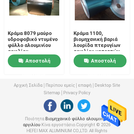
Ζητήστε μια προσφορά
Κράμα 8079 μαύρο
Κράμα 1100,
Βιομηχανικό φύλλο αλουμινίου αργιλίου
υδροφοβικό ντυμένο
βιομηχανική βαριά
φύλλο αλουμινίου
λουρίδα πτερυγίων
αργιλίου
αργιλίου μετρητών
Υδρόφιλο φύλλο αλουμινίου αλουμινίου
ιδιοσυγκρασίας H22
ιδιοσυγκρασίας H22
Αποστολή
Αποστολή
για το απόθεμα
με την μπλε και
πτερυγίων με το
χρυσή υδρόφιλη και
Εποξικό ντυμένο φύλλο αλουμινίου αργιλίου
ερώτησης
ερώτησης
πάχος 0.15mm
εποξική ταινία που
ντύνεται
Αρχική Σελίδα
Περίπου εμείς
επαφή
Desktop Site
ταινίες αλουμινίου
Sitemap
Privacy Policy
Απόθεμα πτερυγίων αλουμινίου
Ποιότητα
Βιομηχανικό φύλλο αλουμινίου
αργιλίου
Κίνα εργοστάσιο.Copyright © 2026
Χρώμα υμένιο πηνίο αλουμινίου
HEFEI MAX ALUMINIUM CO.,LTD. All Rights