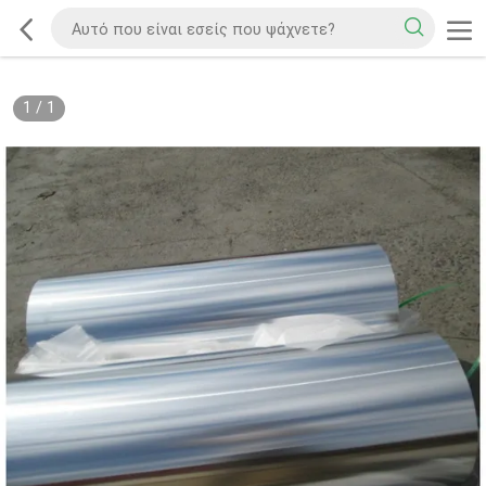
1
/
1