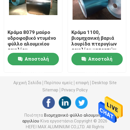
Ζητήστε μια προσφορά
Κράμα 8079 μαύρο
Κράμα 1100,
Βιομηχανικό φύλλο αλουμινίου αργιλίου
υδροφοβικό ντυμένο
βιομηχανική βαριά
φύλλο αλουμινίου
λουρίδα πτερυγίων
αργιλίου
αργιλίου μετρητών
Υδρόφιλο φύλλο αλουμινίου αλουμινίου
ιδιοσυγκρασίας H22
ιδιοσυγκρασίας H22
Αποστολή
Αποστολή
για το απόθεμα
με την μπλε και
πτερυγίων με το
χρυσή υδρόφιλη και
Εποξικό ντυμένο φύλλο αλουμινίου αργιλίου
ερώτησης
ερώτησης
πάχος 0.15mm
εποξική ταινία που
ντύνεται
Αρχική Σελίδα
Περίπου εμείς
επαφή
Desktop Site
ταινίες αλουμινίου
Sitemap
Privacy Policy
Απόθεμα πτερυγίων αλουμινίου
Ποιότητα
Βιομηχανικό φύλλο αλουμινίου
αργιλίου
Κίνα εργοστάσιο.Copyright © 2026
Χρώμα υμένιο πηνίο αλουμινίου
HEFEI MAX ALUMINIUM CO.,LTD. All Rights