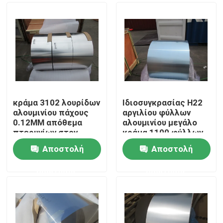
κράμα 3102 λουρίδων
Ιδιοσυγκρασίας H22
αλουμινίου πάχους
αργιλίου φύλλων
0.12MM απόθεμα
αλουμινίου μεγάλο
πτερυγίων στον
κράμα 1100 φύλλων
ανταλλάκτη
αλουμινίου
Αποστολή
Αποστολή
θερμότητας
αλουμινίου
Σπίτι
ρόλων/0.13MM
ερώτησης
ερώτησης
μαζικό
Προϊόντα
Βίντεο