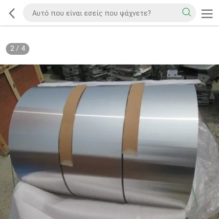
2
/
4