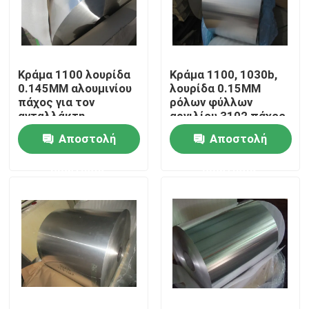
Εμφάνιση VR
Κράμα 1100 λουρίδα
Κράμα 1100, 1030b,
Σχετικά με εμάς
0.145MM αλουμινίου
λουρίδα 0.15MM
πάχος για τον
ρόλων φύλλων
ανταλλάκτη
αργιλίου 3102 πάχος
Επισκέψεις στο εργοστάσιο
θερμότητας/το
Αποστολή
Αποστολή
συμπυκνωτή
ερώτησης
ερώτησης
Έλεγχος ποιότητας
Επικοινωνήστε μαζί μας
Ειδήσεις
Υποθέσεις